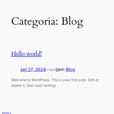
Pular
Categoria:
Blog
para
o
conteúdo
Hello world!
set 27, 2024
—
ti
em
Blog
por
Welcome to WordPress. This is your first post. Edit or
delete it, then start writing!
DOV