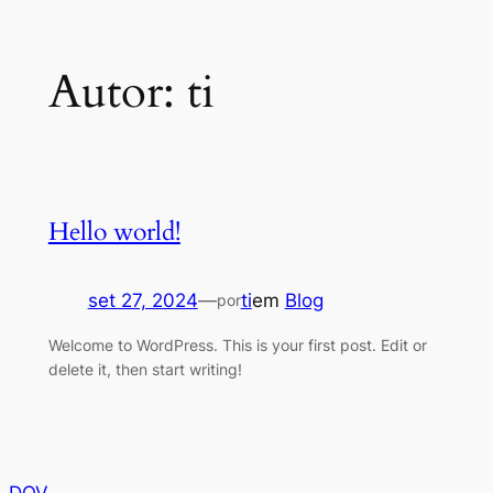
Pular
Autor:
ti
para
o
conteúdo
Hello world!
set 27, 2024
—
ti
em
Blog
por
Welcome to WordPress. This is your first post. Edit or
delete it, then start writing!
DOV